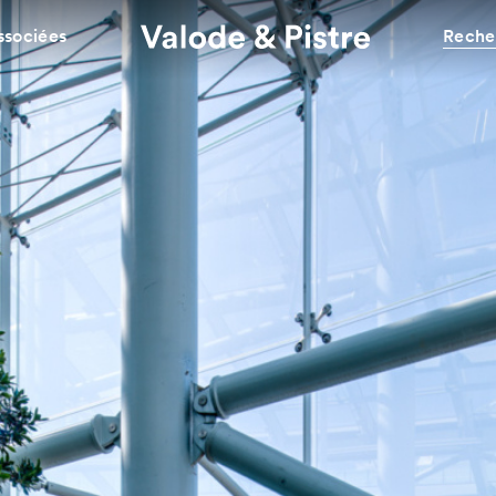
ssociées
Reche