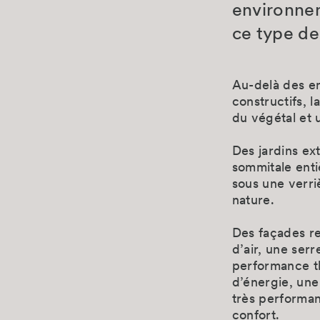
environne
ce type de
 44 étages Bureaux - 2 200
nnel »
Au-delà des en
estaurants, cafétéria, serre de
constructifs, l
rranéenne, showroom,
du végétal et 
ing »
Des jardins ex
sommitale enti
E+ »
sous une verriè
 du Groupe Saint-Gobain
nature.
Des façades re
d’air, une ser
performance t
d’énergie, une
très performa
confort.