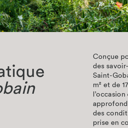
Conçue pou
atique
des savoir
Saint-Goba
obain
m² et de 1
l’occasion
approfondi
des conditi
prise en c