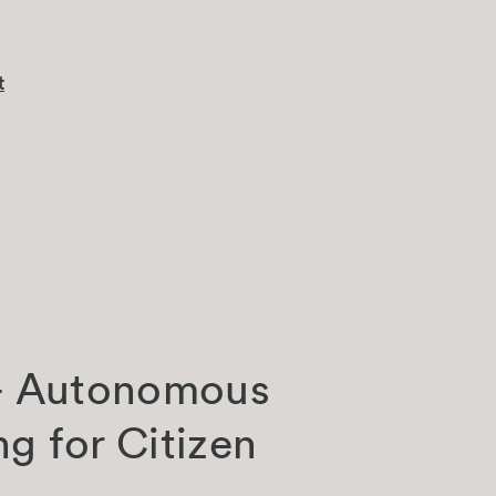
t
 Autonomous
ng for Citizen